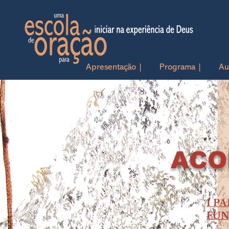
Apresentação |
Programa |
Au
ANO PASTOTAL 2026-27
ACO
I P
FU