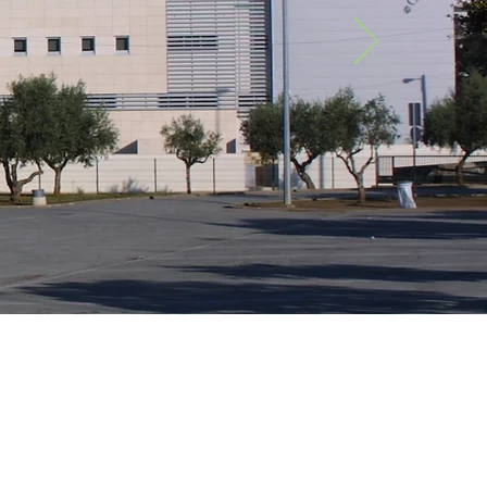
CONTACTOS
 comentários envie um email para:
entromariano@domuscarmeli.net