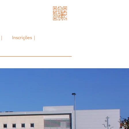
 |
Inscrições |
Contactos |