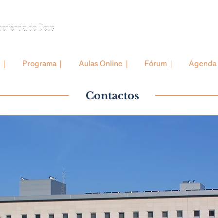
 |
Programa |
Aulas Online |
Fórum |
Agenda
Contactos