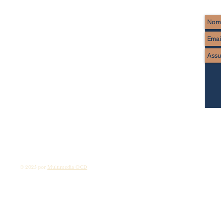
Rua Imaculado Coração de Maria, 17
2495-441 Fátima
Tel : (+351) 249 530 650
(chamada rede fixa nacional)
WhatsApp: (+351) 922 298 665* (
chamada rede móvel nacional
)
* apenas mensagens escritas)
www.domuscarmeli.net
© 2025 por
Multimedia OCD