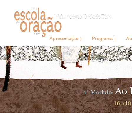
Apresentação |
Programa |
Au
Ao 
4º Módulo:
16 a 18