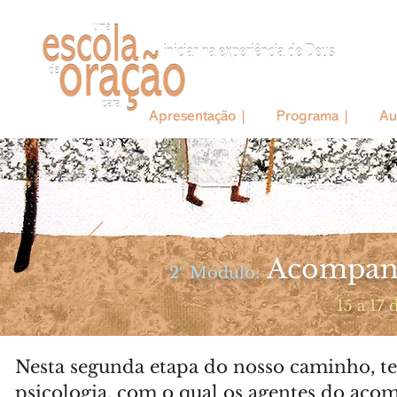
Apresentação |
Programa |
Au
Acompanh
2º Módulo:
15 a 17
Nesta segunda etapa do nosso caminho, te
psicologia, com o qual os agentes do ac