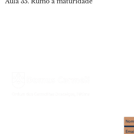
Aula 35. Rumo à maturidade
< VOLTA
Rua Imaculado Coração de Maria, 17
2495-441 Fátima
Tel : (+351) 249 530 650
(chamada rede fixa nacional)
WhatsApp: (+351) 922 298 665* (
chamada rede móvel nacional
)