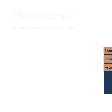
Rua Imaculado Coração de Maria, 17
2495-441 Fátima
Tel : (+351) 249 530 650
(chamada rede fixa nacional)
WhatsApp: (+351) 922 298 665* (
chamada rede móvel nacional
)
* apenas mensagens escritas)
www.domuscarmeli.net