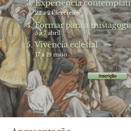
3. Experiência contemplat
22 a 24 fevereiro
4. Formar para a mistagogi
5 a 7 abril
5. Vivência eclesial
17 a 19 maio
inscrição