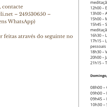
meditaçã
 contacte
12h00 – E
13h00 – 
i.net – 249530650 –
15h00 – 
ens WhatsApp)
15h45 – S
meditaçã
16h30 – 
 feitas através do seguinte no
17h15 – L
pessoais
18h30 – 
20h00 – J
21h15 – 
Domingo,
08h00 – 
09h00 –
09h45 – 
10h30 – 