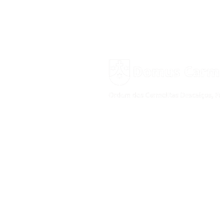
Rua Imaculado Coração de Maria, 17
2495-441 Fátima
Tel : (+351) 249 530 650
(chamada rede fi
WhatsApp: (+351) 922 298 665* (
chamad
* apenas mensagens escritas)
www.domuscarmeli.net