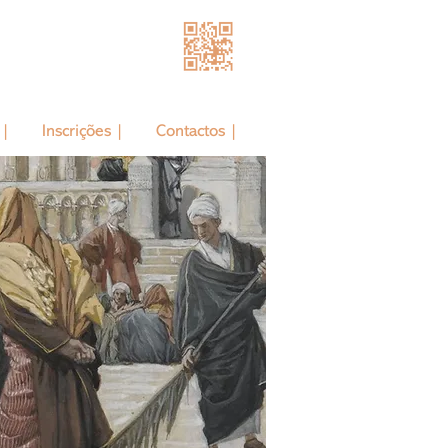
 |
Inscrições |
Contactos |