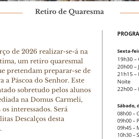
Retiro de Quaresma
PROGR
rço de 2026 realizar-se-á na
Sexta-fei
19h30 – 
ima, um retiro quaresmal
20h00 – 
que pretendam preparar-se de
21h15 – 
a a Páscoa do Senhor. Este
Noite
22h00 –
ntado sobretudo pelos alunos
sediada na Domus Carmeli,
Sábado, 
 os interessados. Será
08h00 – 
itas Descalços desta
09h00 – 
09h45 – 
.
10h30 – S