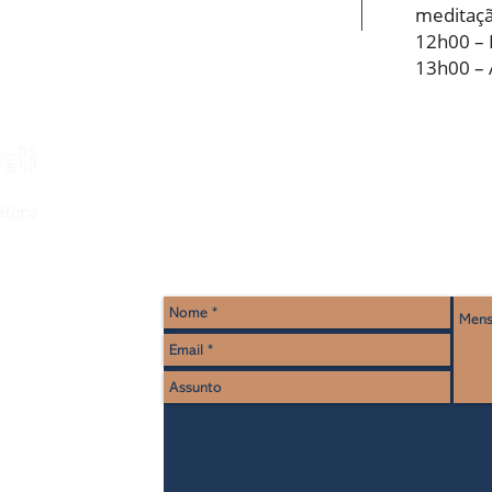
meditaçã
12h00 – 
13h00 –
Para outras perguntas e
c
xa nacional)
a rede móvel nacional
)