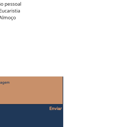
o pessoal
Eucaristia
 Almoço
CONTACTOS
 comentários envie um email para:
entromariano@domuscarmeli.net
Enviar