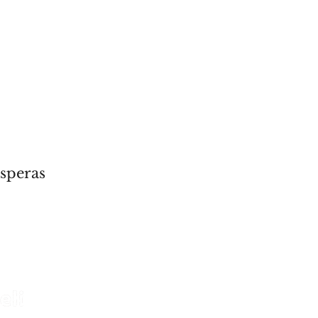
speras
Para outras perguntas e
c