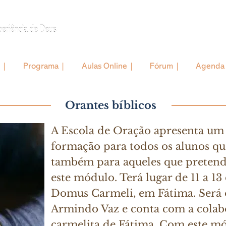
 |
Programa |
Aulas Online |
Fórum |
Agenda
Orantes bíblicos
A Escola de Oração apresenta um
formação para todos os alunos qu
também para aqueles que pretend
este módulo. Terá lugar de 11 a 1
Domus Carmeli, em Fátima. Será o
Armindo Vaz e conta com a cola
carmelita de Fátima. Com este m