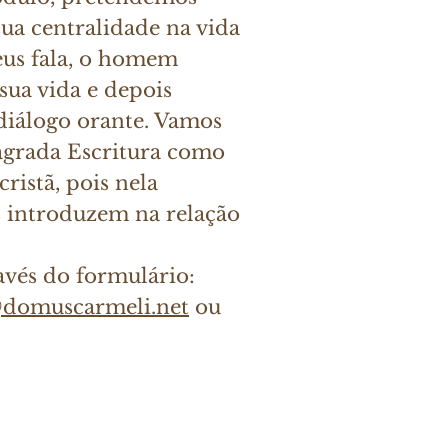
sua centralidade na vida
eus fala, o homem
 sua vida e depois
 diálogo orante. Vamos
agrada Escritura como
ristã, pois nela
s introduzem na relação
ravés do formulário:
@domuscarmeli.net
ou