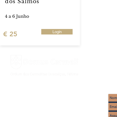
dos Salmos
4 a 6 Junho
Login
€ 25
Rua Imaculado Coração de Maria, 17
2495-441 Fátima
Tel : (+351) 249 530 650
(chamada rede fixa nacional)
WhatsApp: (+351) 922 298 665* (
chamada rede móvel nacional
)
* apenas mensagens escritas)