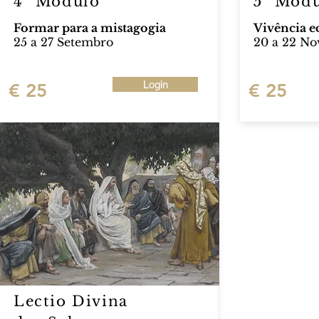
4º Módulo
5º Mód
Formar para a mistagogia
Vivência ec
25 a 27 Setembro
20 a 22 N
Login
€ 25
€ 25
Lectio Divina