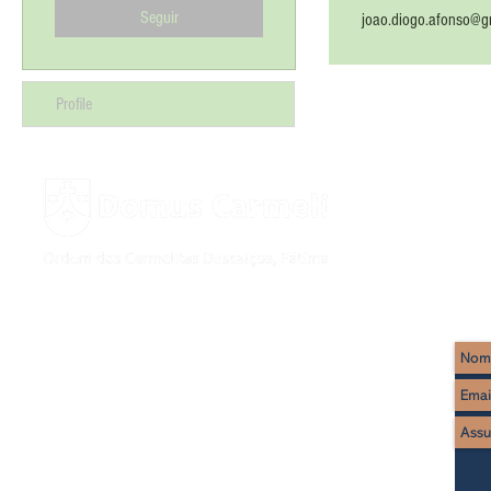
Seguir
joao.diogo.afonso@g
Profile
Rua Imaculado Coração de Maria, 17
2495-441 Fátima
Tel : (+351) 249 530 650
(chamada rede fixa nacional)
WhatsApp: (+351) 922 298 665* (
chamada rede móvel nacional
)
* apenas mensagens escritas)
www.domuscarmeli.net