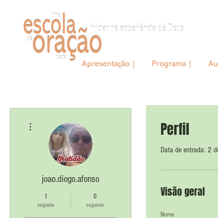
Apresentação |
Programa |
Au
Mais ações
Perfil
Data de entrada: 2 
joao.diogo.afonso
Visão geral
1
0
seguidor
seguindo
Nome